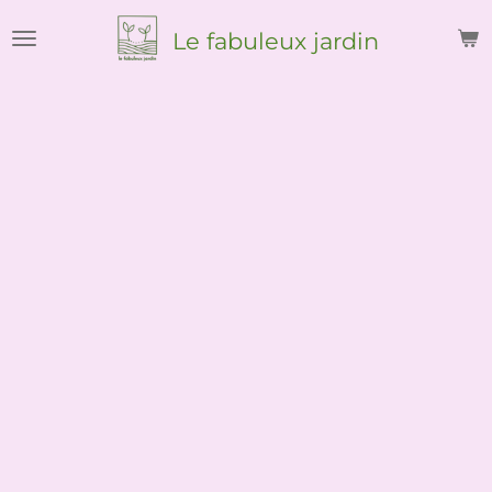
Passer
Le
fabuleux
jardin
au
contenu
principal