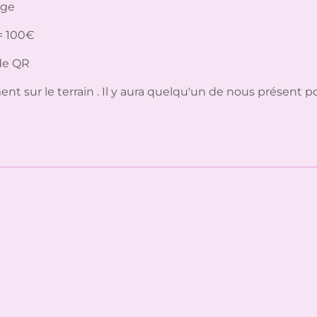
ige
 = 100€
de QR
t sur le terrain . Il y aura quelqu'un de nous présent po