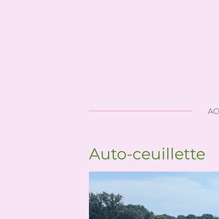
Passer
au
contenu
principal
AC
Auto-ceuillette